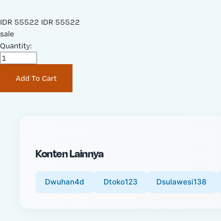
S
IDR 55522
O
IDR 55522
a
sale
r
l
Quantity:
i
e
g
P
i
Add To Cart
r
n
i
a
c
l
e
P
:
r
i
Konten Lainnya
c
e
:
Dwuhan4d
Dtoko123
Dsulawesi138