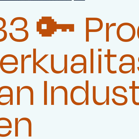
3 🔑 Pr
rkualita
n Indust
en