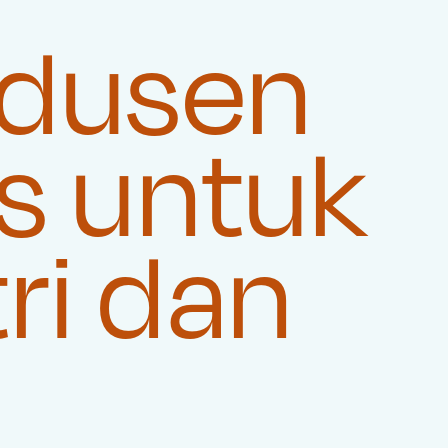
odusen
s untuk
ri dan