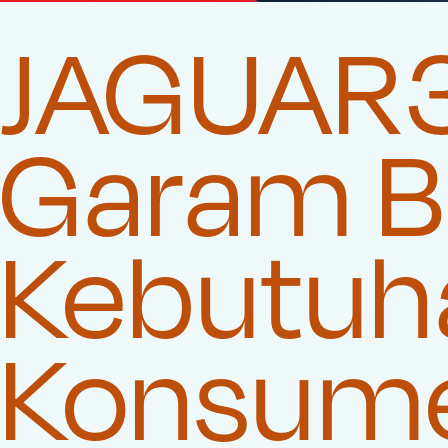
JAGUAR3
Garam Be
Kebutuha
Konsum