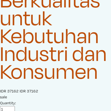
untuk
Kebutuhan
Industri dan
Konsumen
S
IDR 37162
O
IDR 37162
a
sale
r
l
Quantity:
i
e
g