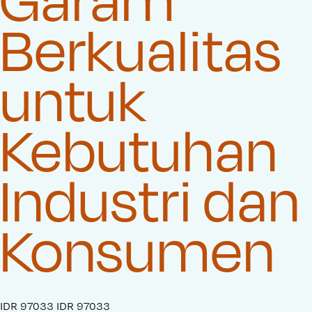
Berkualitas
untuk
Kebutuhan
Industri dan
Konsumen
S
IDR 97033
O
IDR 97033