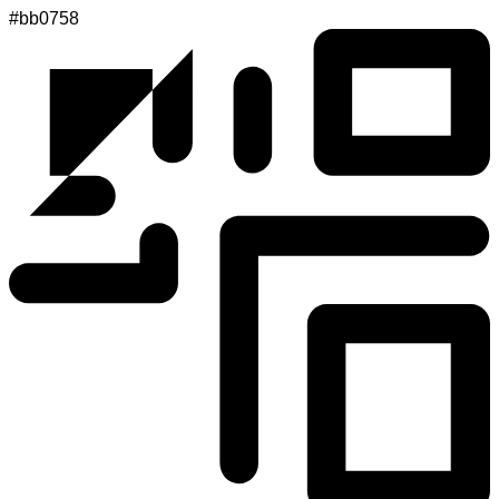
#bb0758