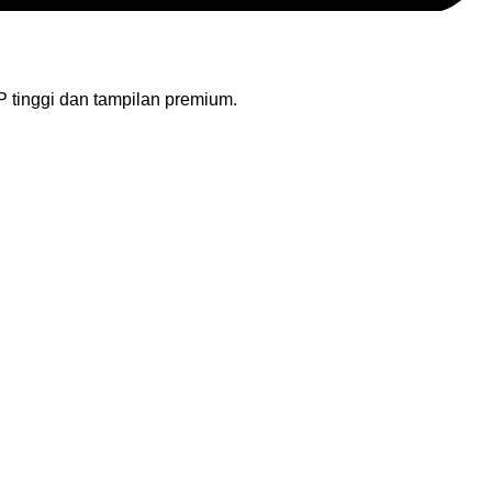
 tinggi dan tampilan premium.