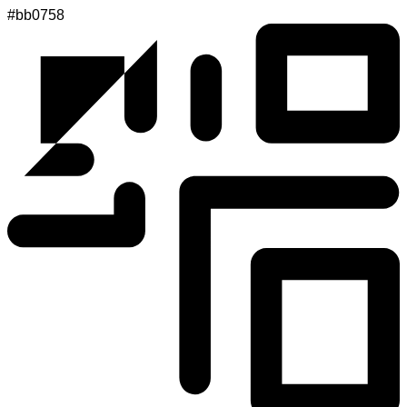
#bb0758