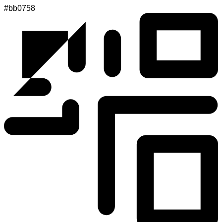
#bb0758