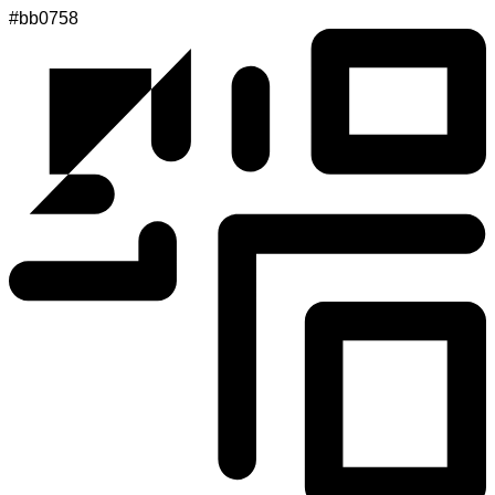
#bb0758