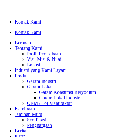
Lewati
ke
konten
Kontak Kami
Kontak Kami
Beranda
Tentang Kami
Profil Perusahaan
Visi, Misi & Nilai
Lokasi
Industri yang Kami Layani
Produk
Garam Industri
Garam Lokal
Garam Konsumsi Beryodium
Garam Lokal Industri
OEM / Tol Manufaktur
Kemitraan
Jaminan Mutu
Sertifikasi
Penghargaan
Berita
Karir