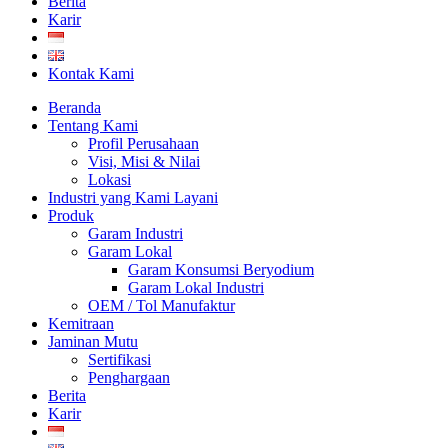
Berita
Karir
Kontak Kami
Beranda
Tentang Kami
Profil Perusahaan
Visi, Misi & Nilai
Lokasi
Industri yang Kami Layani
Produk
Garam Industri
Garam Lokal
Garam Konsumsi Beryodium
Garam Lokal Industri
OEM / Tol Manufaktur
Kemitraan
Jaminan Mutu
Sertifikasi
Penghargaan
Berita
Karir