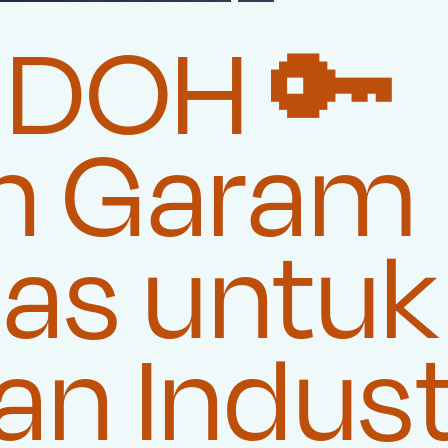
NDOH 🔑
n Garam
tas untuk
n Indust