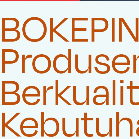
BOKEPI
Produse
Berkuali
Kebutuha