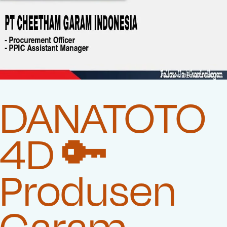
DANATOTO
4D 🔑
Produsen
Garam