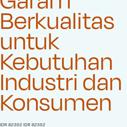
Berkualitas
untuk
Kebutuhan
Industri dan
Konsumen
S
IDR 82392
O
IDR 82392