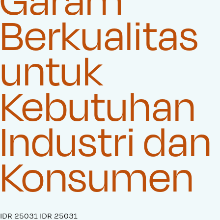
Berkualitas
untuk
Kebutuhan
Industri dan
Konsumen
S
IDR 25031
O
IDR 25031