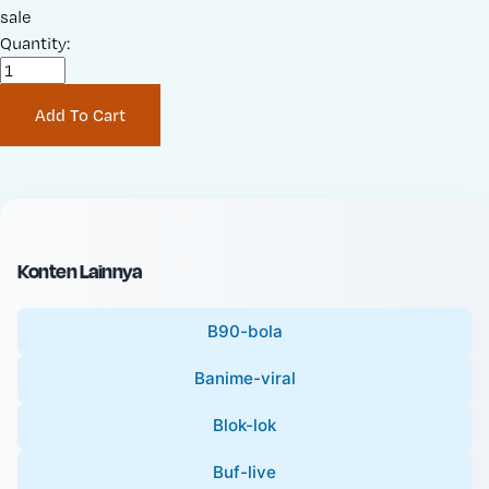
a
sale
r
l
Quantity:
i
e
g
P
i
Add To Cart
r
n
i
a
c
l
e
P
:
r
i
Konten Lainnya
c
e
B90-bola
:
Banime-viral
Blok-lok
Buf-live