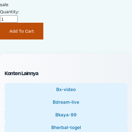
a
sale
r
l
Quantity:
i
e
g
P
i
Add To Cart
r
n
i
a
c
l
e
P
:
r
i
Konten Lainnya
c
e
Bx-video
:
Bdream-live
Bkaya-99
Bherbal-togel