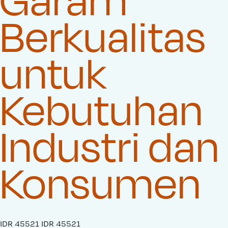
Berkualitas
untuk
Kebutuhan
Industri dan
Konsumen
S
IDR 45521
O
IDR 45521