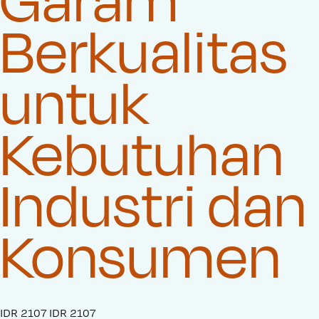
Berkualitas
untuk
Kebutuhan
Industri dan
Konsumen
S
IDR 2107
O
IDR 2107