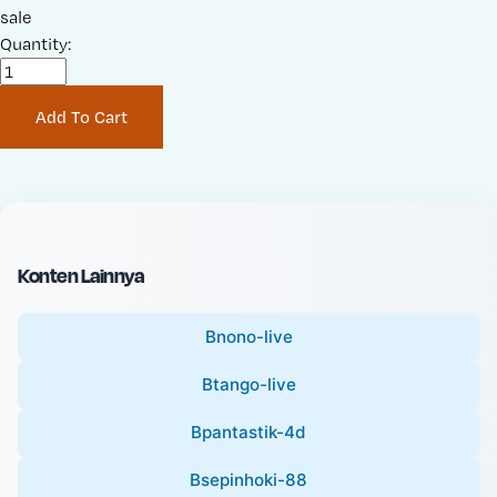
a
sale
r
l
Quantity:
i
e
g
P
i
Add To Cart
r
n
i
a
c
l
e
P
:
r
i
Konten Lainnya
c
e
Bnono-live
:
Btango-live
Bpantastik-4d
Bsepinhoki-88