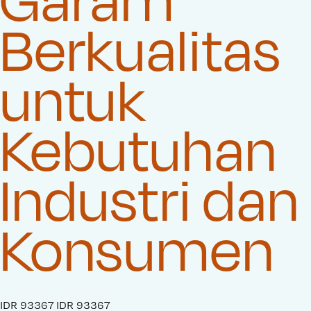
Berkualitas
untuk
Kebutuhan
Industri dan
Konsumen
S
IDR 93367
O
IDR 93367