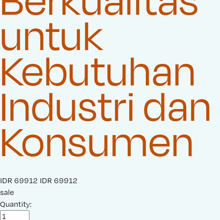
untuk
Kebutuhan
Industri dan
Konsumen
S
IDR 69912
O
IDR 69912
a
sale
r
l
Quantity:
i
e
g