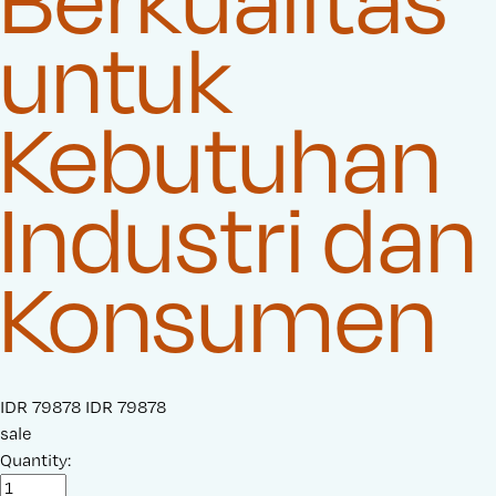
untuk
Kebutuhan
Industri dan
Konsumen
S
IDR 79878
O
IDR 79878
a
sale
r
l
Quantity:
i
e
g