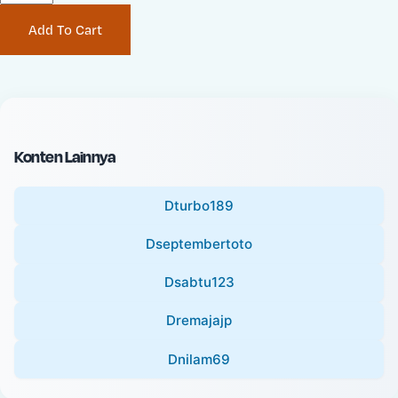
P
i
Add To Cart
r
n
i
a
c
l
e
P
:
r
i
Konten Lainnya
c
e
Dturbo189
:
Dseptembertoto
Dsabtu123
Dremajajp
Dnilam69