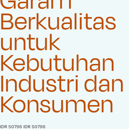
Berkualitas
untuk
Kebutuhan
Industri dan
Konsumen
S
IDR 50796
O
IDR 50796