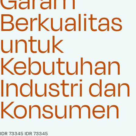
Berkualitas
untuk
Kebutuhan
Industri dan
Konsumen
S
IDR 73345
O
IDR 73345