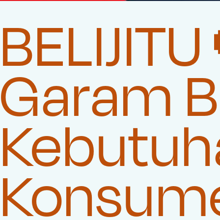
BELIJITU
Garam Be
Kebutuha
Konsum