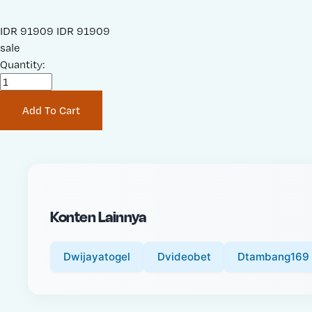
S
IDR 91909
O
IDR 91909
a
sale
r
l
Quantity:
i
e
g
P
i
Add To Cart
r
n
i
a
c
l
e
P
:
r
i
Konten Lainnya
c
e
:
Dwijayatogel
Dvideobet
Dtambang169