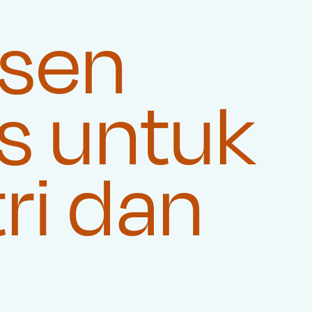
usen
s untuk
ri dan