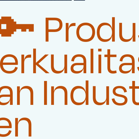
 🔑 Prod
rkualita
n Indust
en