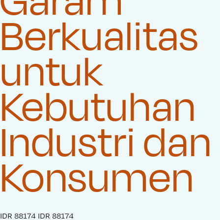
Berkualitas
untuk
Kebutuhan
Industri dan
Konsumen
S
IDR 88174
O
IDR 88174