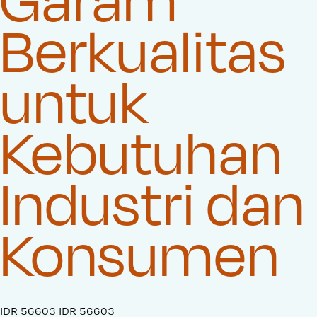
Berkualitas
untuk
Kebutuhan
Industri dan
Konsumen
S
IDR 56603
O
IDR 56603