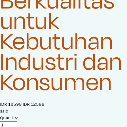
untuk
Kebutuhan
Industri dan
Konsumen
S
IDR 12598
O
IDR 12598
a
sale
r
l
Quantity:
i
e
g