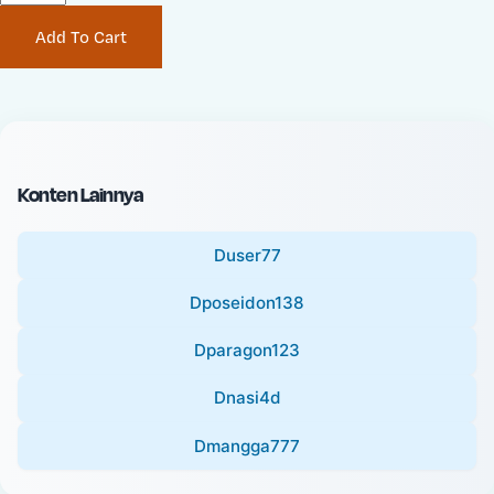
P
i
Add To Cart
r
n
i
a
c
l
e
P
:
r
i
Konten Lainnya
c
e
Duser77
:
Dposeidon138
Dparagon123
Dnasi4d
Dmangga777