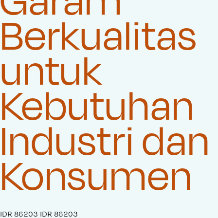
Berkualitas
untuk
Kebutuhan
Industri dan
Konsumen
S
IDR 86203
O
IDR 86203