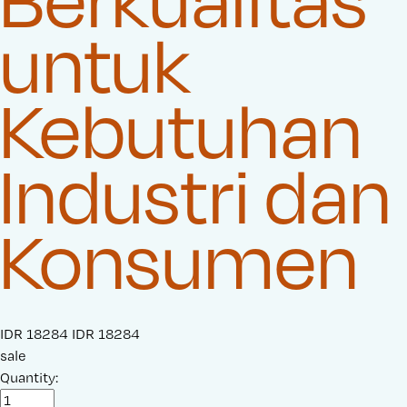
untuk
Kebutuhan
Industri dan
Konsumen
S
IDR 18284
O
IDR 18284
a
sale
r
l
Quantity:
i
e
g