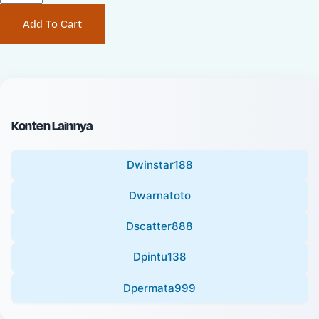
P
i
Add To Cart
r
n
i
a
c
l
e
P
:
r
i
Konten Lainnya
c
e
Dwinstar188
:
Dwarnatoto
Dscatter888
Dpintu138
Dpermata999