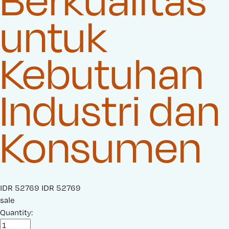
untuk
Kebutuhan
Industri dan
Konsumen
S
IDR 52769
O
IDR 52769
a
sale
r
l
Quantity:
i
e
g