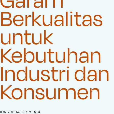
Berkualitas
untuk
Kebutuhan
Industri dan
Konsumen
S
IDR 79334
O
IDR 79334