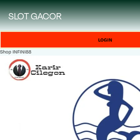
SLOT GACOR
LOGIN
Shop
INFINI88