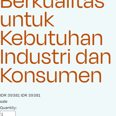
untuk
Kebutuhan
Industri dan
Konsumen
S
IDR 39381
O
IDR 39381
a
sale
r
l
Quantity:
i
e
g