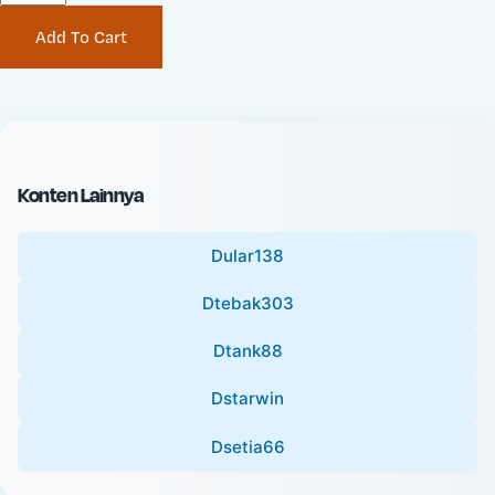
P
i
Add To Cart
r
n
i
a
c
l
e
P
:
r
i
Konten Lainnya
c
e
Dular138
:
Dtebak303
Dtank88
Dstarwin
Dsetia66