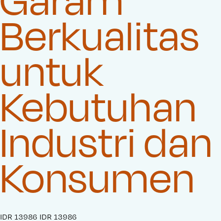
Berkualitas
untuk
Kebutuhan
Industri dan
Konsumen
S
IDR 13986
O
IDR 13986