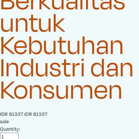
untuk
Kebutuhan
Industri dan
Konsumen
S
IDR 81337
O
IDR 81337
a
sale
r
l
Quantity:
i
e
g