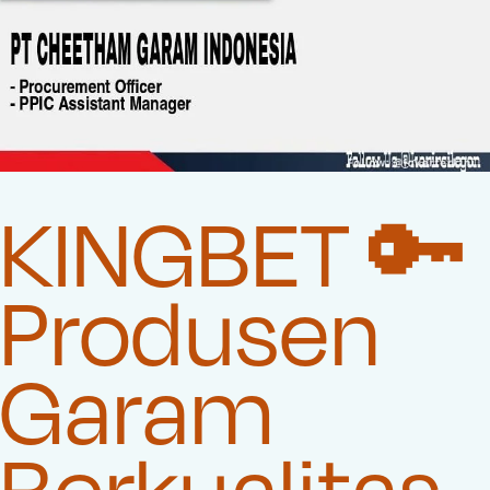
KINGBET 🔑
Produsen
Garam
Berkualitas