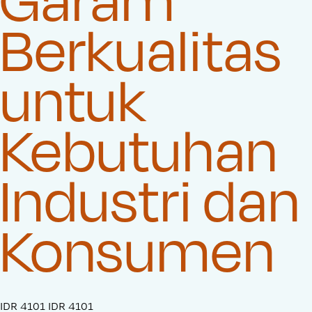
Berkualitas
untuk
Kebutuhan
Industri dan
Konsumen
S
IDR 4101
O
IDR 4101