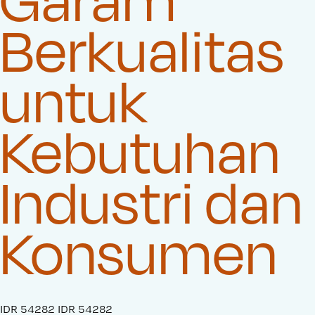
Berkualitas
untuk
Kebutuhan
Industri dan
Konsumen
S
IDR 54282
O
IDR 54282