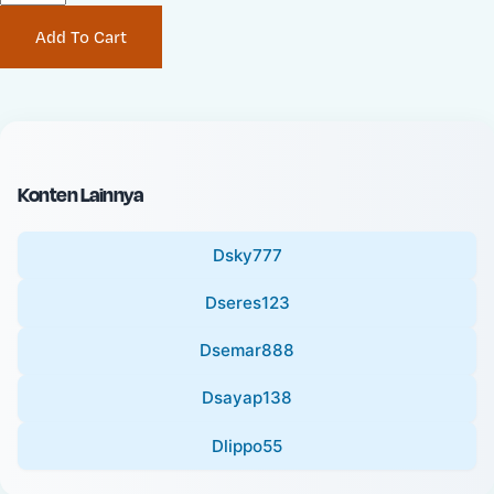
P
i
Add To Cart
r
n
i
a
c
l
e
P
:
r
i
Konten Lainnya
c
e
Dsky777
:
Dseres123
Dsemar888
Dsayap138
Dlippo55