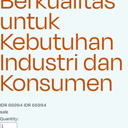
untuk
Kebutuhan
Industri dan
Konsumen
S
IDR 66994
O
IDR 66994
a
sale
r
l
Quantity:
i
e
g