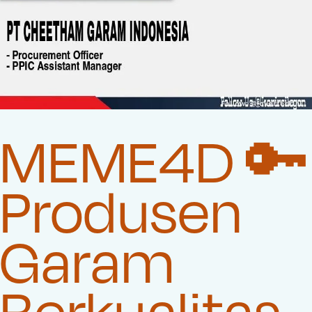
MEME4D 🔑
Produsen
Garam
Berkualitas