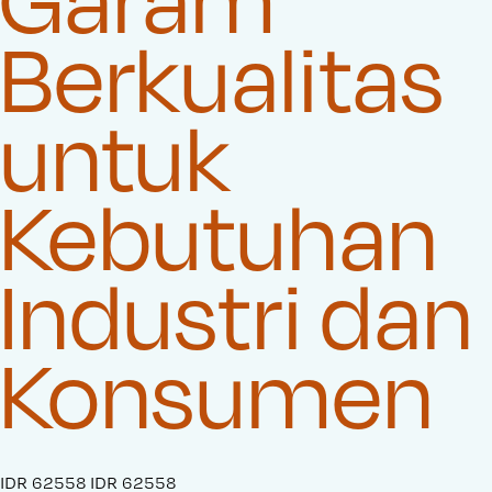
Berkualitas
untuk
Kebutuhan
Industri dan
Konsumen
S
IDR 62558
O
IDR 62558