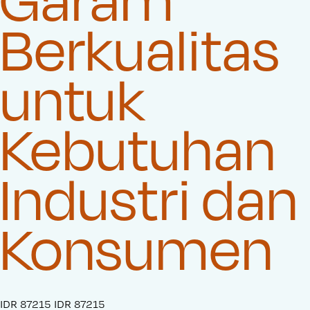
Berkualitas
untuk
Kebutuhan
Industri dan
Konsumen
S
IDR 87215
O
IDR 87215