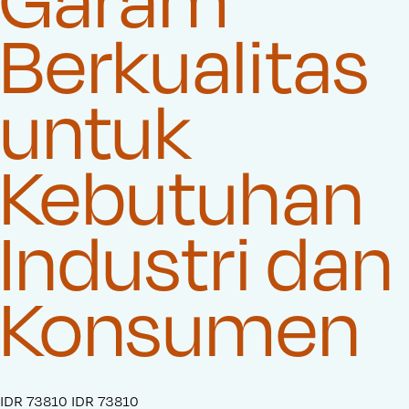
Berkualitas
untuk
Kebutuhan
Industri dan
Konsumen
S
IDR 73810
O
IDR 73810