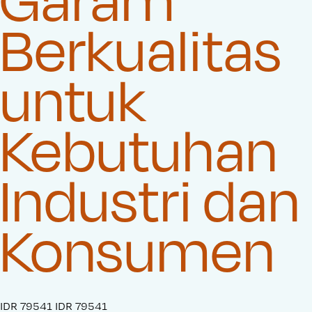
Berkualitas
untuk
Kebutuhan
Industri dan
Konsumen
S
IDR 79541
O
IDR 79541