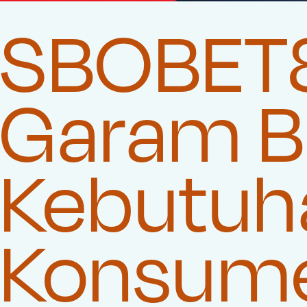
SBOBET8
Garam Be
Kebutuha
Konsum