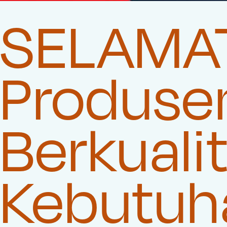
SELAMAT
Produse
Berkuali
Kebutuha