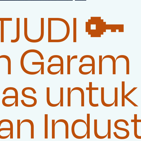
JUDI 🔑
n Garam
tas untuk
n Indust