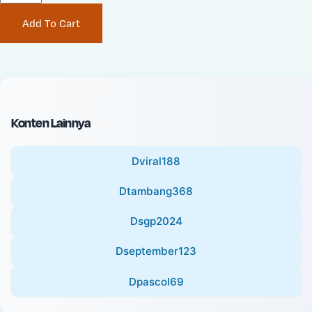
P
i
Add To Cart
r
n
i
a
c
l
e
P
:
r
i
Konten Lainnya
c
e
Dviral188
:
Dtambang368
Dsgp2024
Dseptember123
Dpascol69