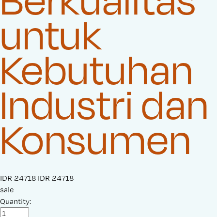
untuk
Kebutuhan
Industri dan
Konsumen
S
IDR 24718
O
IDR 24718
a
sale
r
l
Quantity:
i
e
g