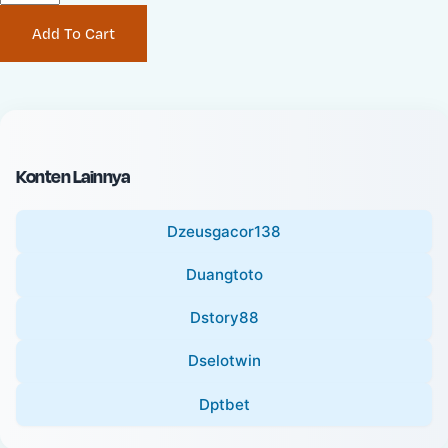
P
i
Add To Cart
r
n
i
a
c
l
e
P
:
r
i
Konten Lainnya
c
e
Dzeusgacor138
:
Duangtoto
Dstory88
Dselotwin
Dptbet