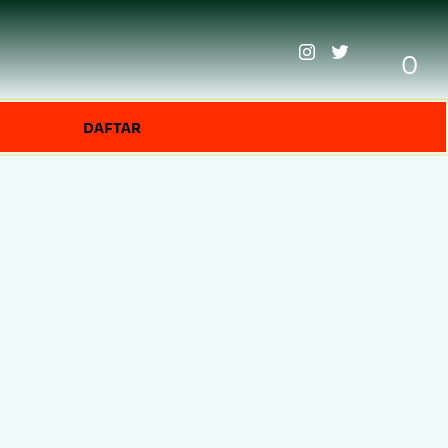
0
DAFTAR