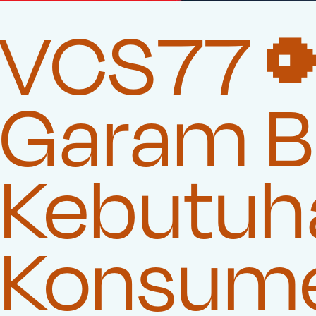
VCS77 
Garam Be
Kebutuha
Konsum