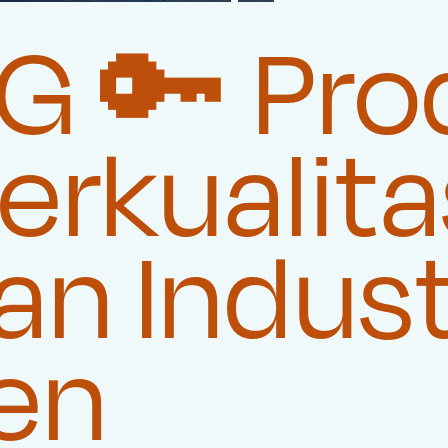
 🔑 Pro
rkualita
n Indust
en