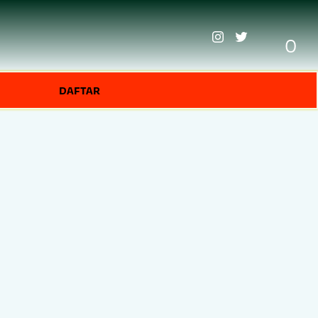
0
DAFTAR