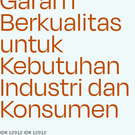
Berkualitas
untuk
Kebutuhan
Industri dan
Konsumen
S
IDR 12912
O
IDR 12912