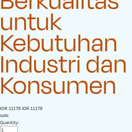
untuk
Kebutuhan
Industri dan
Konsumen
S
IDR 11178
O
IDR 11178
a
sale
r
l
Quantity:
i
e
g