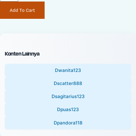
P
i
Add To Cart
r
n
i
a
c
l
e
P
:
r
i
Konten Lainnya
c
e
Dwanita123
:
Dscatter888
Dsagitarius123
Dpuas123
Dpandora118