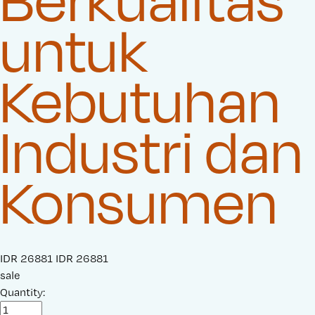
untuk
Kebutuhan
Industri dan
Konsumen
S
IDR 26881
O
IDR 26881
a
sale
r
l
Quantity:
i
e
g