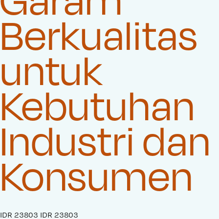
Berkualitas
untuk
Kebutuhan
Industri dan
Konsumen
S
IDR 23803
O
IDR 23803