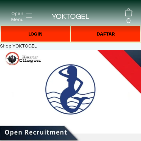
Open
YOKTOGEL
0
Menu
LOGIN
DAFTAR
Shop
YOKTOGEL