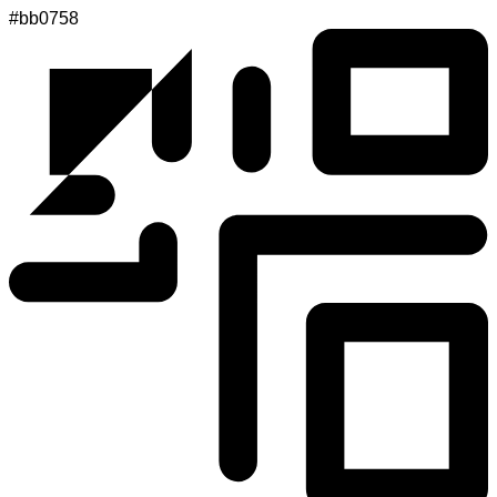
#bb0758