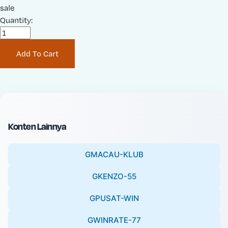
a
sale
r
l
Quantity:
i
e
g
P
i
Add To Cart
r
n
i
a
c
l
e
P
:
r
i
Konten Lainnya
c
e
GMACAU-KLUB
:
GKENZO-55
GPUSAT-WIN
GWINRATE-77