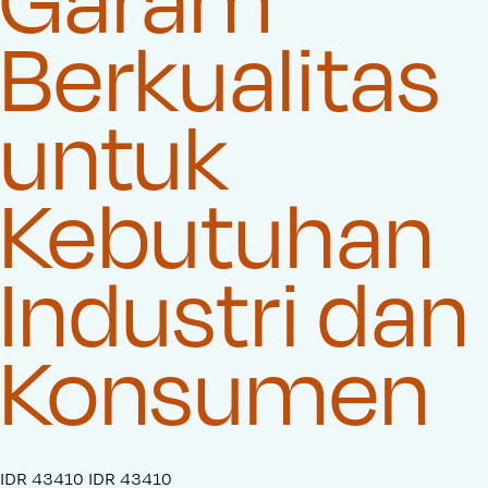
Berkualitas
untuk
Kebutuhan
Industri dan
Konsumen
S
IDR 43410
O
IDR 43410